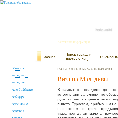
Санкт-Петербург
+7(812) 334-93-01
445-858-737
644-689-255
horizonsltd
Контактная информация
Поиск тура для
Главная
О компани
частных лиц
Абхазия
Главная
Мальдивы
Виза на Мальдивы
/
/
Австралия
Виза на Мальдивы
Австрия
Азербайджан
В самолете, незадолго до пос
которую они заполняют по образц
Андорра
руках остается корешок иммиграц
Аргентина
вылета. Туристам, прибывшим на 
паспортном контроле предъяв
Армения
указанной датой вылета, вауче
Багамы