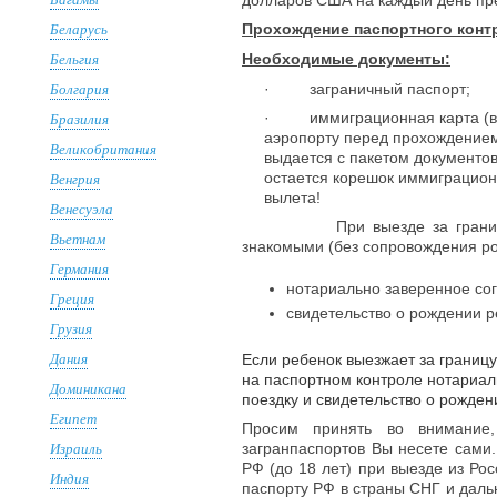
долларов США на каждый день пре
Беларусь
Прохождение паспортного конт
Бельгия
Необходимые документы:
Болгария
· заграничный паспорт;
Бразилия
· иммиграционная карта (выд
аэропорту перед прохождением
Великобритания
выдается с пакетом документов
Венгрия
остается корешок иммиграцион
вылета!
Венесуэла
При выезде за грани
Вьетнам
знакомыми (без сопровождения ро
Германия
нотариально заверенное сог
Греция
свидетельство о рождении р
Грузия
Дания
Если ребенок выезжает за границу
на паспортном контроле нотариал
Доминикана
поездку и свидетельство о рожден
Египет
Просим принять во внимание, 
Израиль
загранпаспортов Вы несете сами
РФ (до 18 лет) при выезде из Ро
Индия
паспорту РФ в страны СНГ и даль