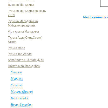
Виза на Мальдивы
Туры на Мальдивы на весну
2019
Мы свяжемся 
Туры на Мальдивы на
Майские праздники
Vip туры на Мальдивы
Туры в Адду(Сину,Сеену)
Атолл
Туры в Мале
Туры в Таа Атолл
Авиабилеты на Мальдивы
Памятка по Мальдивам
Мальта
Марокко
Мексика
Мьянма (Бирма)
Нидерланды
Новая Зеландия