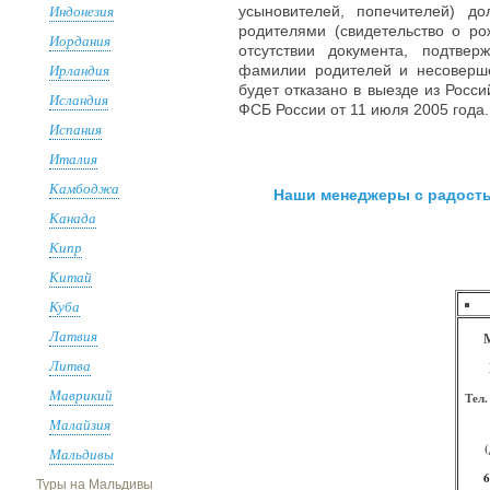
Индонезия
усыновителей, попечителей) д
родителями (свидетельство о рож
Иордания
отсутствии документа, подтве
Ирландия
фамилии родителей и несоверше
будет отказано в выезде из Рос
Исландия
ФСБ России от 11 июля 2005 года
Испания
Италия
Камбоджа
Наши менеджеры с радость
Канада
Кипр
Китай
Куба
Латвия
Литва
Маврикий
Тел.
Малайзия
Мальдивы
6
Туры на Мальдивы