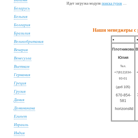
Идет загрузка модуля
поиска туров
…
Беларусь
Бельгия
Болгария
Наши менеджеры с р
Бразилия
Великобритания
Венгрия
Плотникова
В
Венесуэла
Юлия
Вьетнам
Тел.
+7(812)334-
+
Германия
93-01
Греция
(доб 105)
Грузия
670-854-
Дания
581
Доминикана
horizonsltd
Египет
Израиль
Индия