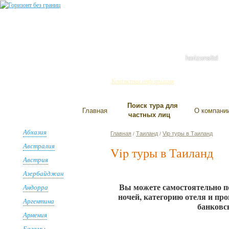
Санкт-Петербург
+7(812) 334-93-01
445-858-737
644-689-255
horizonsltd
Контактная информация
Поиск тура для
Главная
О компани
частных лиц
Абхазия
Главная
Таиланд
Vip туры в Таиланд
/
/
Австралия
Vip туры в Таиланд
Австрия
Азербайджан
Вы можете самостоятельно п
Андорра
ночей, категорию отеля и пр
Аргентина
банковс
Армения
Багамы