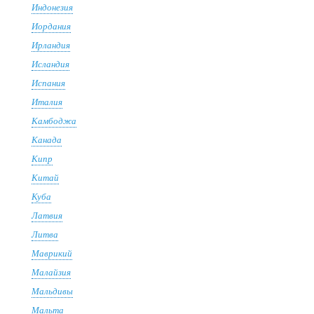
Индонезия
Иордания
Ирландия
Исландия
Испания
Италия
Камбоджа
Канада
Кипр
Китай
Куба
Латвия
Литва
Маврикий
Малайзия
Мальдивы
Мальта