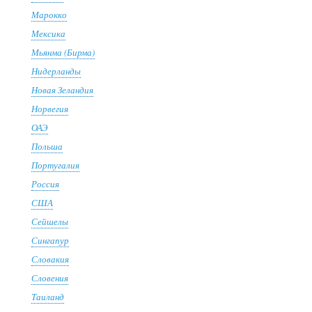
Марокко
Мексика
Мьянма (Бирма)
Нидерланды
Новая Зеландия
Норвегия
ОАЭ
Польша
Португалия
Россия
США
Сейшелы
Сингапур
Словакия
Словения
Таиланд