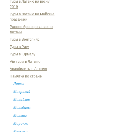
Туры в Латвию на весну
2019
Туры в Латвию на Майские
праздники
Раннее бронирование по
Латвии
Туры в Вентспилс
Туры в Ригу
Туры в Юрмалу
Vip туры в Латвию
Авиабилеты в Латвию
Памятка по стране
Литва
Маврикий
Малайзия
Мальдивы
Мальта
Марокко
Мексика