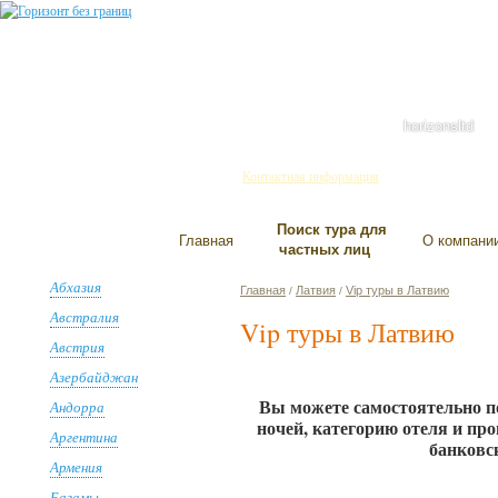
Санкт-Петербург
+7(812) 334-93-01
445-858-737
644-689-255
horizonsltd
Контактная информация
Поиск тура для
Главная
О компани
частных лиц
Абхазия
Главная
Латвия
Vip туры в Латвию
/
/
Австралия
Vip туры в Латвию
Австрия
Азербайджан
Вы можете самостоятельно п
Андорра
ночей, категорию отеля и пр
Аргентина
банковс
Армения
Багамы