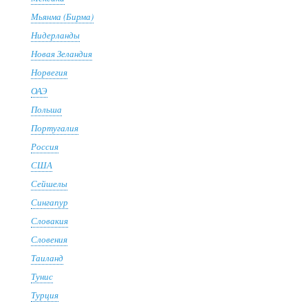
Мьянма (Бирма)
Нидерланды
Новая Зеландия
Норвегия
ОАЭ
Польша
Португалия
Россия
США
Сейшелы
Сингапур
Словакия
Словения
Таиланд
Тунис
Турция