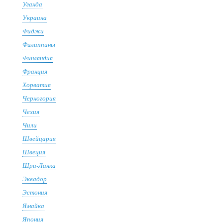
Уганда
Украина
Фиджи
Филиппины
Финляндия
Франция
Хорватия
Черногория
Чехия
Чили
Швейцария
Швеция
Шри-Ланка
Эквадор
Эстония
Ямайка
Япония