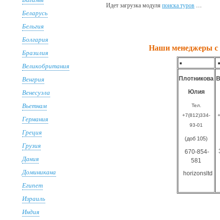
Идет загрузка модуля
поиска туров
…
Беларусь
Бельгия
Болгария
Наши менеджеры с 
Бразилия
Великобритания
Венгрия
Плотникова
В
Венесуэла
Юлия
Вьетнам
Тел.
+7(812)334-
+
Германия
93-01
Греция
(доб 105)
Грузия
670-854-
Дания
581
Доминикана
horizonsltd
Египет
Израиль
Индия