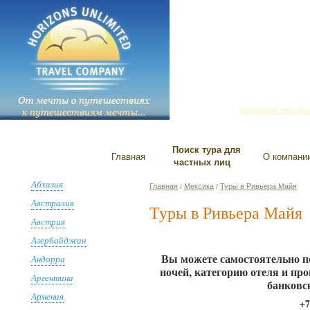
Санкт-Петербург
+7(
445-858-737
644-689-255
Контактная информ
Поиск тура для
Главная
О компани
частных лиц
Абхазия
Главная
Мексика
Туры в Ривьера Майя
/
/
Австралия
Туры в Ривьера Майя
Австрия
Азербайджан
Вы можете самостоятельно п
Андорра
ночей, категорию отеля и пр
Аргентина
банковс
Армения
+7