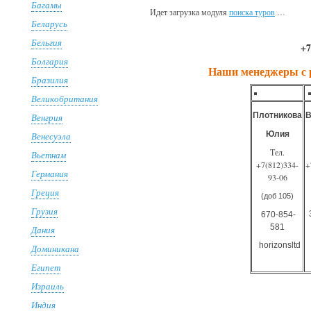
Багамы
Идет загрузка модуля
поиска туров
…
Беларусь
Бельгия
+7
Болгария
Наши менеджеры с р
Бразилия
Великобритания
Плотникова
В
Венгрия
Юлия
Венесуэла
Тел.
Вьетнам
+7(812)334-
+
Германия
93-06
Греция
(доб 105)
Грузия
670-854-
581
Дания
horizonsltd
Доминикана
Египет
Израиль
Индия