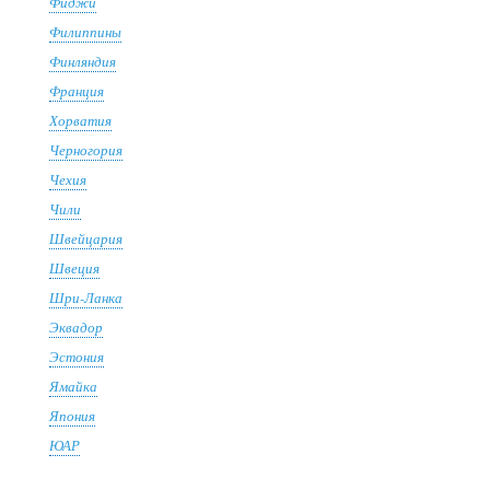
Фиджи
Филиппины
Финляндия
Франция
Хорватия
Черногория
Чехия
Чили
Швейцария
Швеция
Шри-Ланка
Эквадор
Эстония
Ямайка
Япония
ЮАР