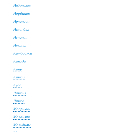
Индонезия
Иордания
Ирландия
Исландия
Испания
Италия
Камбоджа
Канада
Кипр
Китай
Куба
Латвия
Литва
Маврикий
Малайзия
Мальдивы