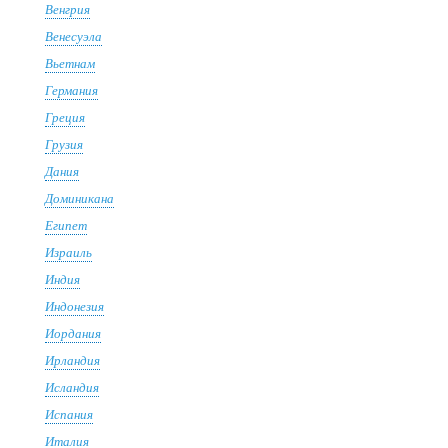
Венгрия
Венесуэла
Вьетнам
Германия
Греция
Грузия
Дания
Доминикана
Египет
Израиль
Индия
Индонезия
Иордания
Ирландия
Исландия
Испания
Италия