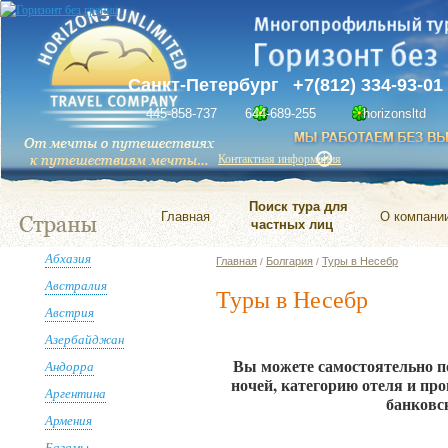
Санкт-Петербург
+7(812) 334-93-01
445-858-737
644-689-255
horizonsltd
Контактная информация
Поиск тура для
Главная
О компани
частных лиц
Абхазия
Главная
Болгария
Туры в Несебр
/
/
Австралия
Туры в Несебр
Австрия
Азербайджан
Вы можете самостоятельно п
Андорра
ночей, категорию отеля и пр
Аргентина
банковс
Армения
Багамы