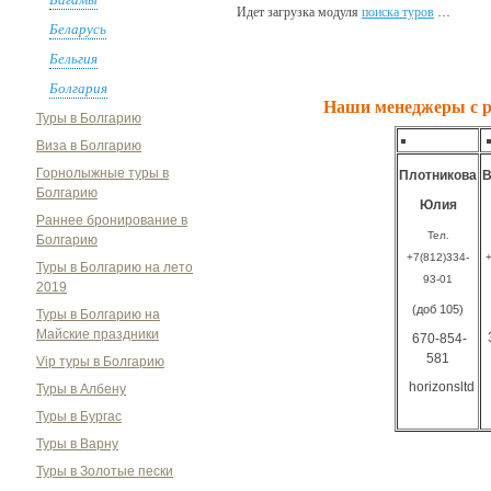
Идет загрузка модуля
поиска туров
…
Беларусь
Бельгия
Болгария
Наши менеджеры с р
Туры в Болгарию
Виза в Болгарию
Горнолыжные туры в
Плотникова
В
Болгарию
Юлия
Раннее бронирование в
Тел.
Болгарию
+7(812)334-
+
Туры в Болгарию на лето
93-01
2019
(доб 105)
Туры в Болгарию на
Майские праздники
670-854-
581
Vip туры в Болгарию
horizonsltd
Туры в Албену
Туры в Бургас
Туры в Варну
Туры в Золотые пески