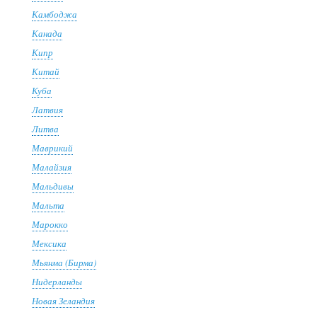
Камбоджа
Канада
Кипр
Китай
Куба
Латвия
Литва
Маврикий
Малайзия
Мальдивы
Мальта
Марокко
Мексика
Мьянма (Бирма)
Нидерланды
Новая Зеландия