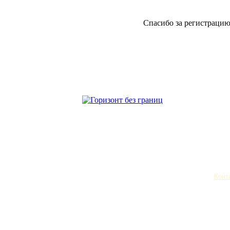
Спасибо за регистраци
Санкт-Петерб
445-858-737
Конт