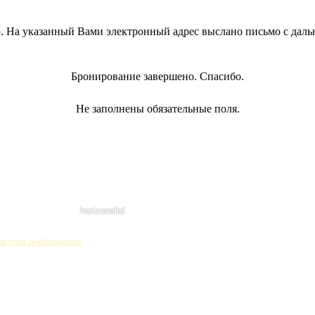
ю. На указанный Вами электронный адрес выслано письмо с дал
Бронирование завершено. Спасибо.
Не заполнены обязательные поля.
ург
+7(812) 334-93-01
644-689-255
horizonsltd
актная информация