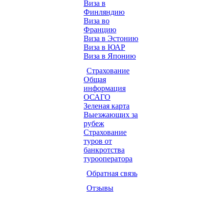
Виза в
Финляндию
Виза во
Францию
Виза в Эстонию
Виза в ЮАР
Виза в Японию
Страхование
Общая
информация
ОСАГО
Зеленая карта
Выезжающих за
рубеж
Страхование
туров от
банкротства
турооператора
Обратная связь
Отзывы