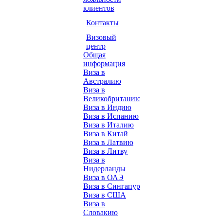
клиентов
Контакты
Визовый
центр
Общая
информация
Виза в
Австралию
Виза в
Великобританию
Виза в Индию
Виза в Испанию
Виза в Италию
Виза в Китай
Виза в Латвию
Виза в Литву
Виза в
Нидерланды
Виза в ОАЭ
Виза в Сингапур
Виза в США
Виза в
Словакию