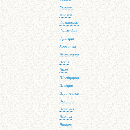
Украина
Фиджи
Филиппины
Финляндия
Франция
Хорватия
Черногория
Чехия
Чили
Швейцария
Швеция
Шри-Ланка
Эквадор
Эстония
Ямайка
Япония