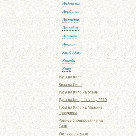
Индонезия
Иордания
Ирландия
Исландия
Испания
Италия
Камбоджа
Канада
Кипр
Туры на Кипр
Виза на Кипр
Туры на Кипр на осень
Туры на Кипр на весну 2019
Туры на Кипр на Майские
праздники
Раннее бронирование на
Кипр
Vip туры на Кипр