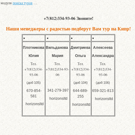
а модуля
поиска туров
…
+7(812)334-93-06 Звоните!
Наши менеджеры с радостью подберут Вам тур на Кипр!
Плотникова
Вильданова
Дмитриева
Алексеева
Юлия
Мария
Ольга
Александра
Тел.
Тел.
Тел.
Тел.
+7(812)334-
+7(812)334-93-
+7(812)334-
+7(812)334-
93-06
06
93-06
93-06
(доб 105)
(доб 104)
(доб 106)
341-279-397
670-854-
644-689-
659-321-813
581
255
horizonsltd
horizonsltd
horizonsltd
horizonsltd