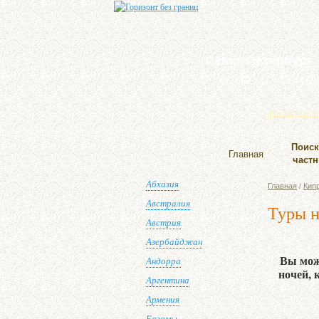
Санкт-Петербург
445-858-737
644-68
Контактная 
Поиск
Главная
част
Абхазия
Главная
Кип
/
Австралия
Туры н
Австрия
Азербайджан
Вы мож
Андорра
ночей, 
Аргентина
Армения
Багамы