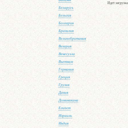
Идет загрузк
Беларусь
Бельгия
Болгария
Бразилия
Великобритания
Венгрия
Венесуэла
Вьетнам
Германия
Греция
Грузия
Дания
Доминикана
Египет
Израиль
Индия