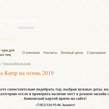
+7(812)334-93-06
9-255
horizonsltd
информация
 тура для
О компании
Контакты
Визовый центр
Страхование
ных лиц
р
Туры на Кипр на осень
/
а Кипр на осень 2019
ете самостоятельно подобрать тур, выбрав нужные даты, ко
категорию отеля и проверить наличие мест в режиме онлайн 
банковской картой прямо на сайте!
+7(812)334-93-06 Звоните!