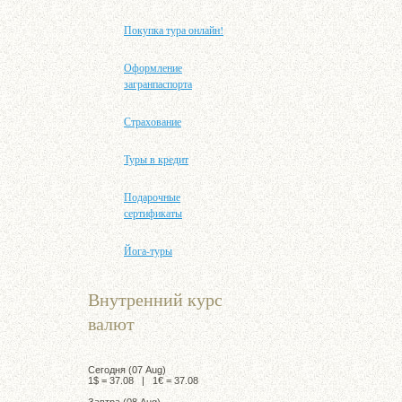
Покупка тура онлайн!
Оформление
загранпаспорта
Страхование
Туры в кредит
Подарочные
сертификаты
Йога-туры
Внутренний курс
валют
Сегодня (07 Aug)
1$ = 37.08 | 1€ = 37.08