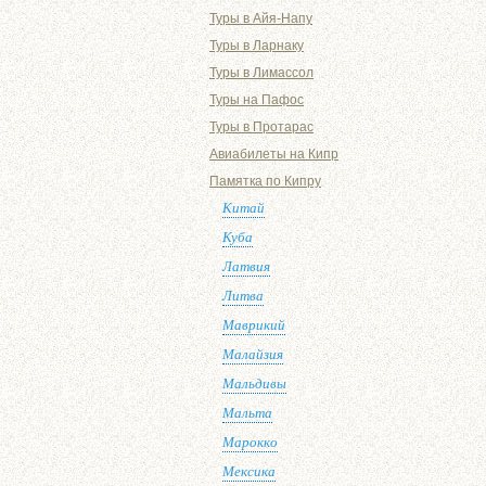
Туры в Айя-Напу
Туры в Ларнаку
Туры в Лимассол
Туры на Пафос
Туры в Протарас
Авиабилеты на Кипр
Памятка по Кипру
Китай
Куба
Латвия
Литва
Маврикий
Малайзия
Мальдивы
Мальта
Марокко
Мексика