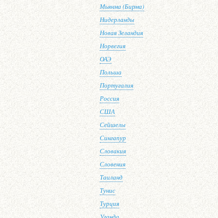
Мьянма (Бирма)
Нидерланды
Новая Зеландия
Норвегия
ОАЭ
Польша
Португалия
Россия
США
Сейшелы
Сингапур
Словакия
Словения
Таиланд
Тунис
Турция
Уганда