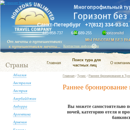
Санкт-Петербург
+7(812) 334-93-01
445-858-737
644-689-255
horizonsltd
Контактная информация
Поиск тура для
Главная
О компани
частных лиц
Абхазия
Главная
Тунис
Раннее бронирование в Тун
/
/
Австралия
Раннее бронирование 
Австрия
Азербайджан
Вы можете самостоятельно п
Андорра
ночей, категорию отеля и пр
Аргентина
банковс
Армения
Багамы