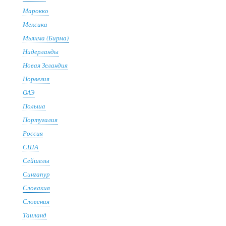
Марокко
Мексика
Мьянма (Бирма)
Нидерланды
Новая Зеландия
Норвегия
ОАЭ
Польша
Португалия
Россия
США
Сейшелы
Сингапур
Словакия
Словения
Таиланд