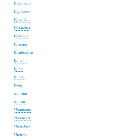
Индонезия
Иордания
Ирландия
Исландия
Испания
Италия
Камбоджа
Канада
Кипр
Китай
Куба
Латвия
Литва
Маврикий
Малайзия
Мальдивы
Мальта