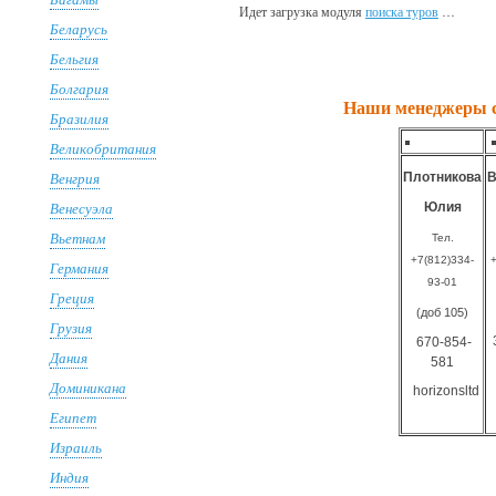
Идет загрузка модуля
поиска туров
…
Беларусь
Бельгия
Болгария
Наши менеджеры с 
Бразилия
Великобритания
Венгрия
Плотникова
В
Венесуэла
Юлия
Вьетнам
Тел.
+7(812)334-
+
Германия
93-01
Греция
(доб 105)
Грузия
670-854-
Дания
581
Доминикана
horizonsltd
Египет
Израиль
Индия