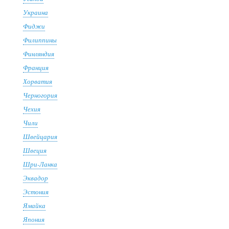
Украина
Фиджи
Филиппины
Финляндия
Франция
Хорватия
Черногория
Чехия
Чили
Швейцария
Швеция
Шри-Ланка
Эквадор
Эстония
Ямайка
Япония