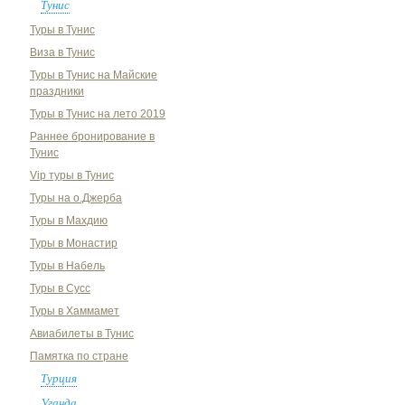
Тунис
Туры в Тунис
Виза в Тунис
Туры в Тунис на Майские
праздники
Туры в Тунис на лето 2019
Раннее бронирование в
Тунис
Vip туры в Тунис
Туры на о.Джерба
Туры в Махдию
Туры в Монастир
Туры в Набель
Туры в Сусс
Туры в Хаммамет
Авиабилеты в Тунис
Памятка по стране
Турция
Уганда