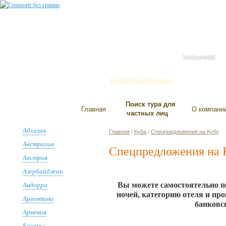
Санкт-Петербург
+7(812) 334-93-01
445-858-737
644-689-255
horizonsltd
Контактная информация
Поиск тура для
Главная
О компани
частных лиц
Абхазия
Главная
Куба
Спецпредложения на Кубу
/
/
Австралия
Спецпредложения на 
Австрия
Азербайджан
Вы можете самостоятельно п
Андорра
ночей, категорию отеля и пр
Аргентина
банковс
Армения
Багамы