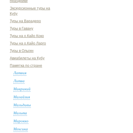
праздники
Экскурсионные туры на
Кубу
Туры на Варадеро
Туры в Гавану
Туры на о.Кайо Коко
Туры на о.Кайо Ларго
Туры в Ольгин
Авиабилеты на Кубу
Памятка по стране
Латвия
Литва
Маврикий
Малайзия
Мальдивы
Мальта
Марокко
Мексика