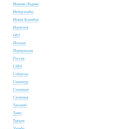
Мьянма (Бирма)
Нидерланды
Новая Зеландия
Норвегия
ОАЭ
Польша
Португалия
Россия
США
Сейшелы
Сингапур
Словакия
Словения
Таиланд
Тунис
Турция
Уганда