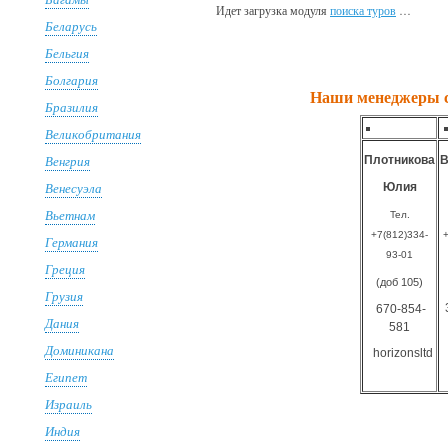
Идет загрузка модуля
поиска туров
…
Беларусь
Бельгия
Болгария
Наши менеджеры с 
Бразилия
Великобритания
Венгрия
Плотникова
В
Венесуэла
Юлия
Вьетнам
Тел.
+7(812)334-
+
Германия
93-01
Греция
(доб 105)
Грузия
670-854-
Дания
581
Доминикана
horizonsltd
Египет
Израиль
Индия