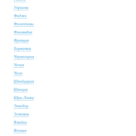
Украина
Фиджи
Филиппины
Финляндия
Франция
Хорватия
Черногория
Чехия
Чили
Швейцария
Швеция
Шри-Ланка
Эквадор
Эстония
Ямайка
Япония