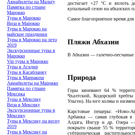
Авиабилеты на Мальту
достигает +27 °C и вплоть д
Памятка по стране
купальный сезон на абхазских п
Марокко
Туры в Марокко
Самое благоприятное время для 
Виза в Марокко
Туры в Марокко на
майские праздники
Туры в Марокко на лето
Пляжи Абхазии
2019
Экскурсионные туры в
В Абхазии — галечно-песчаные
Марокко
Vip туры в Марокко
Туры в Агадир
Туры в Касабланку
Природа
Туры в Марракеш
Авиабилеты на Марокко
Памятка по стране
Горы занимают 64 % террито
Мексика
Чхалтский, Кодорский хребты
Туры в Мексику
Ульген). На юге холмы и низмен
Виза в Мексику
Экскурсионные туры в
Карстовые пещеры: «Ново-Аф
Мексику
Арбаика — самая глубокая в м
Туры в Мексику на весну
Алдзга, Ингур и др. Озера —
2019
покрыто свыше 55 % территории
Туры в Мексику на
субтропическая растительно