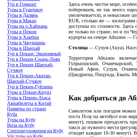
Здесь очень чистое море, особ
Тур в Гонконг
побережьем, не так много нар
Туры в Гуанчжоу
увеличивается), и невысокие це
Туры в Далянь
RUR, столько же — килограмм в
Туры в Макао
доступны по стоимости. Здесь 
Туры на о.Хайнань
не только по стране, но и по 
Туры в Пекин
курорты на севере Абхазии — Г
Туры в Харбин
Туры в Чжуншань
Столица
— Сухум (Акуа). Насел
Туры в Шанхай
Тур в Пекин: Экономный
Территория Абхазии включае
Тур в Пекин-Сиань-Лоян
Гулрыпшский, Очамчырский, Тк
Тур в Пекин-Шанхай-
Новый Афон, Сухум, Очамчыр
Сучжоу
(Цандрипш, Пицунда, Бзыпь. Мю
Тур в Пекин-Аватар-
Шанхай-Сучжоу
Тур в Пекин-Гуйлинь
Туры в Пекин-Круиз
Как добраться до А
Туры в Пекин-Лхаса
Авиабилеты в Китай
Памятка по стране
Самолетом или поездом можно д
Куба
поста Псоу на автобусе или ма
Туры на Кубу
минут), пешком преодолеть пр
Виза на Кубу
такси до нужного места (регуля
Спецпредложения на Кубу
отходят каждые 10-30 минут). В
Vip туры на Кубу