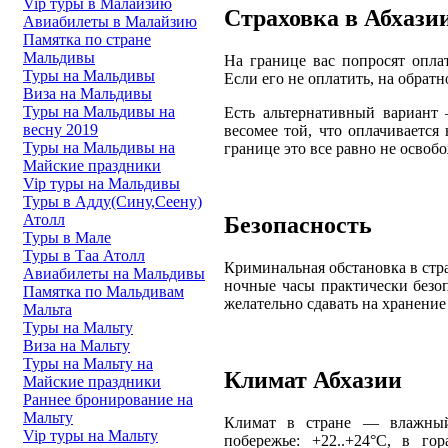
Vip туры в Малайзию
Страховка в Абхази
Авиабилеты в Малайзию
Памятка по стране
Мальдивы
На границе вас попросят оплат
Туры на Мальдивы
Если его не оплатить, на обрат
Виза на Мальдивы
Туры на Мальдивы на
Есть альтернативный вариант 
весну 2019
весомее той, что оплачивается
Туры на Мальдивы на
границе это все равно не освобо
Майские праздники
Vip туры на Мальдивы
Туры в Адду(Сину,Сеену)
Атолл
Безопасность
Туры в Мале
Туры в Таа Атолл
Криминальная обстановка в стр
Авиабилеты на Мальдивы
ночные часы практически безо
Памятка по Мальдивам
желательно сдавать на хранение
Мальта
Туры на Мальту
Виза на Мальту
Туры на Мальту на
Климат Абхазии
Майские праздники
Раннее бронирование на
Мальту
Климат в стране — влажный
Vip туры на Мальту
побережье: +22..+24°С, в го