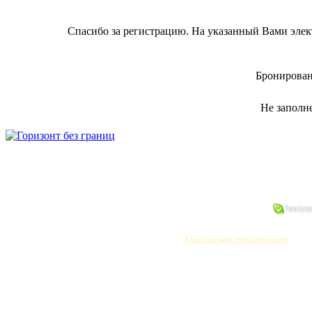
Спасибо за регистрацию. На указанный Вами эле
Бронирован
Не заполн
Санкт-Петербург
+7(812) 334-
445-858-737
644-689-255
horizo
Контактная информация