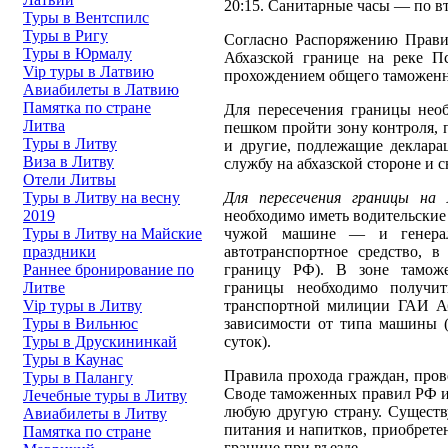
20:15. Санитарные часы — по вт
Туры в Вентспилс
Туры в Ригу
Согласно Распоряжению Правит
Туры в Юрмалу
Абхазской границе на реке П
Vip туры в Латвию
прохождением общего таможенно
Авиабилеты в Латвию
Памятка по стране
Для пересечения границы необ
Литва
пешком пройти зону контроля, 
Туры в Литву
и другие, подлежащие деклара
Виза в Литву
службу на абхазской стороне и с
Отели Литвы
Туры в Литву на весну
Для пересечения границы на
2019
необходимо иметь водительские 
Туры в Литву на Майские
чужой машине — и генераль
праздники
автотранспортное средство, 
Раннее бронирование по
границу РФ). В зоне таможе
Литве
границы необходимо получит
Vip туры в Литву
транспортной милиции ГАИ Абх
Туры в Вильнюс
зависимости от типа машины (
Туры в Друскининкай
суток).
Туры в Каунас
Правила прохода граждан, пров
Туры в Палангу
Своде таможенных правил РФ и,
Лечебные туры в Литву
любую другую страну. Существ
Авиабилеты в Литву
питания и напитков, приобрет
Памятка по стране
границе при въезде.