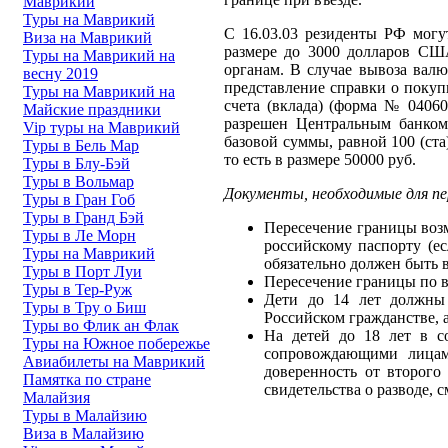
Маврикий
Туры на Маврикий
С 16.03.03 резиденты РФ мог
Виза на Маврикий
размере до 3000 долларов СШ
Туры на Маврикий на
органам. В случае вывоза ва
весну 2019
представление справки о покуп
Туры на Маврикий на
счета (вклада) (форма № 0406
Майские праздники
разрешен Центральным банком
Vip туры на Маврикий
базовой суммы, равной 100 (ста
Туры в Бель Мар
то есть в размере 50000 руб.
Туры в Блу-Бэй
Туры в Вольмар
Документы, необходимые для пе
Туры в Гран Гоб
Туры в Гранд Бэй
Пересечение границы воз
Туры в Ле Морн
российскому паспорту (е
Туры на Маврикий
обязательно должен быть 
Туры в Порт Луи
Пересечение границы по 
Туры в Тер-Руж
Дети до 14 лет должны
Туры в Тру о Биш
Российском гражданстве, а
Туры во Флик ан Флак
На детей до 18 лет в с
Туры на Южное побережье
сопровождающими лицами
Авиабилеты на Маврикий
доверенность от второго
Памятка по стране
свидетельства о разводе, 
Малайзия
Туры в Малайзию
Виза в Малайзию