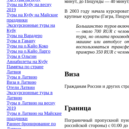
минут, до Пицунды — 40 минут, 
Туры на Кубу на весну
2019
В 2003 году начала курсирова
Туры на Кубу на Майские
крупные курорты (Гагра, Пицун
праздники
Экскурсионные туры на
Большинство туров вклю
Кубу
— около 700 RUR с челов
Туры на Варадеро
тура, но оплата производ
Туры в Гавану
машине или автобусе о
Туры на о.Кайо Коко
воспользоваться трансф
Туры на о.Кайо Ларго
примерно 350 RUR с челове
Туры в Ольгин
Авиабилеты на Кубу
Памятка по стране
Латвия
Виза
Туры в Латвию
Виза в Латвию
Гражданам России и других стра
Отели Латвии
Экскурсионные туры в
Латвию
Туры в Латвию на весну
Граница
2019
Туры в Латвию на Майские
праздники
Пограничный пропускной пунк
Раннее бронирование по
российской стороны) с 01:00 до
Латвии