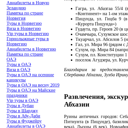
Авиабилеты в Новую
Зеландию
Гагра, ул. Абазгаа 55/4
Памятка по стране
«Континент» на 1-ом этаж
Норвегия
Пицунда, ул. Гицба 9 (
Туры в Норвегию
«Курорта Пицунда»)
Виза в Норвегию
Гудаута, пр. Героев 20 (в
Vip туры в Норвегию
Очамчыра, Сухумское шосс
Горнолыжные туры в
Ткуарчал, ул. Абсилов 5 
Норвегию
Гал, ул. Мира 96 (рядом с
Авиабилеты в Норвегию
Сухум, пр. Мира 84 (напр
Памятка по стране
Сухум, пл. Конституции 1
ОАЭ
поселок Агудзера, ул. Кур
Туры в ОАЭ
Виза в ОАЭ
Благодарим за предоставле
Туры в ОАЭ на осенние
Сбербанка Абхазии, Зухба Ирину
каникулы
Туры в ОАЭ на весну 2019
Туры в ОАЭ на Майские
Развлечения, экску
праздники
Vip туры в ОАЭ
Абхазии
Туры в Дубаи
Туры в Шарджу
Туры в Абу-Даби
Руины античных городов: Себ
Туры в Фуджейру
Питиунта (в Пицунде), базили
Авиабилеты в ОАЭ
века), Лыхны (6 век), Новоафо