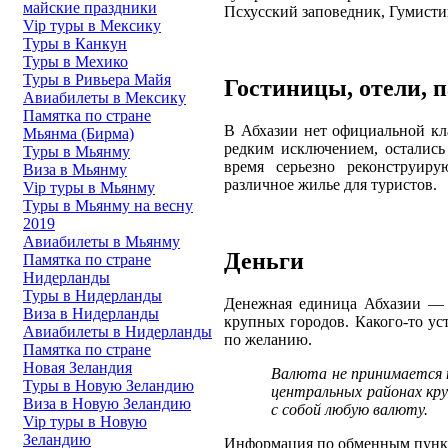
майские праздники
Псхусский заповедник, Гумист
Vip туры в Мексику
Туры в Канкун
Туры в Мехико
Туры в Ривьера Майя
Гостиницы, отели, 
Авиабилеты в Мексику
Памятка по стране
В Абхазии нет официальной кла
Мьянма (Бирма)
редким исключением, остались
Туры в Мьянму
время серьезно реконструир
Виза в Мьянму
различное жилье для туристов.
Vip туры в Мьянму
Туры в Мьянму на весну
2019
Авиабилеты в Мьянму
Деньги
Памятка по стране
Нидерланды
Туры в Нидерланды
Денежная единица Абхазии — 
Виза в Нидерланды
крупных городов. Какого-то ус
Авиабилеты в Нидерланды
по желанию.
Памятка по стране
Новая Зеландия
Валюта не принимается 
Туры в Новую Зеландию
центральных районах кру
Виза в Новую Зеландию
с собой любую валюту.
Vip туры в Новую
Зеландию
Информация по обменным пунк