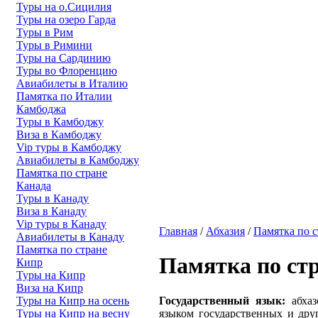
Туры на о.Сицилия
Туры на озеро Гарда
Туры в Рим
Туры в Римини
Туры на Сардинию
Туры во Флоренцию
Авиабилеты в Италию
Памятка по Италии
Камбоджа
Туры в Камбоджу
Виза в Камбоджу
Vip туры в Камбоджу
Авиабилеты в Камбоджу
Памятка по стране
Канада
Туры в Канаду
Виза в Канаду
Vip туры в Канаду
Главная
/
Абхазия
/
Памятка по с
Авиабилеты в Канаду
Памятка по стране
Памятка по ст
Кипр
Туры на Кипр
Виза на Кипр
Государственный язык:
абха
Туры на Кипр на осень
языком государственных и дру
Туры на Кипр на весну