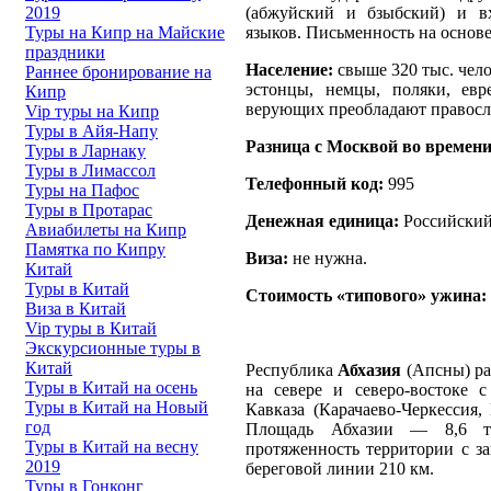
(абжуйский и бзыбский) и вх
2019
языков. Письменность на основе
Туры на Кипр на Майские
праздники
Население:
свыше 320 тыс. челов
Раннее бронирование на
эстонцы, немцы, поляки, ев
Кипр
верующих преобладают правосл
Vip туры на Кипр
Туры в Айя-Напу
Разница с Москвой во времен
Туры в Ларнаку
Туры в Лимассол
Телефонный код:
995
Туры на Пафос
Туры в Протарас
Денежная единица:
Российский 
Авиабилеты на Кипр
Памятка по Кипру
Виза:
не нужна.
Китай
Туры в Китай
Стоимость «типового» ужина:
Виза в Китай
Vip туры в Китай
Экскурсионные туры в
Китай
Республика
Абхазия
(Апсны) ра
Туры в Китай на осень
на севере и северо-востоке 
Туры в Китай на Новый
Кавказа (Карачаево-Черкессия,
год
Площадь Абхазии — 8,6 ты
Туры в Китай на весну
протяженность территории с за
2019
береговой линии 210 км.
Туры в Гонконг